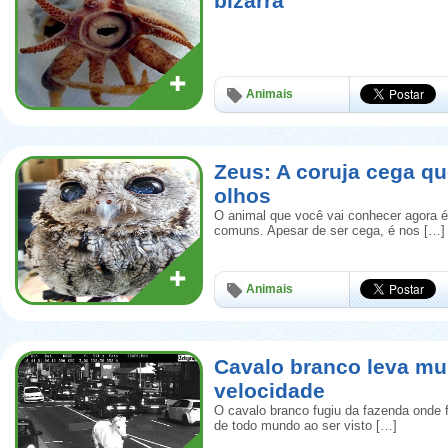
bizarra
Animais
Zeus: A coruja cega qu
olhos
O animal que você vai conhecer agora é
comuns. Apesar de ser cega, é nos […]
Animais
Cavalo branco leva mu
velocidade
O cavalo branco fugiu da fazenda onde 
de todo mundo ao ser visto […]