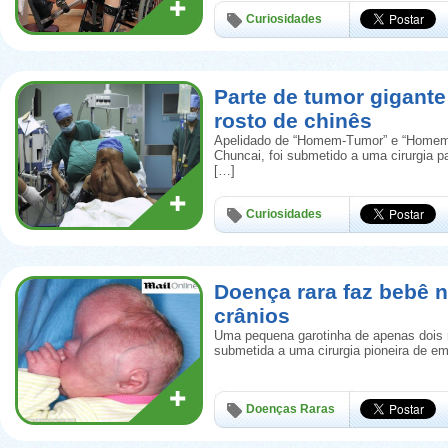
Curiosidades
Parte de tumor gigant
rosto de chinês
Apelidado de “Homem-Tumor” e “Homem-
Chuncai, foi submetido a uma cirurgia pa
[…]
Curiosidades
Doença rara faz bebê 
crânios
Uma pequena garotinha de apenas dois 
submetida a uma cirurgia pioneira de em
Doenças Raras