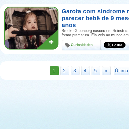
Garota com síndrome ra
parecer bebê de 9 mes
anos
Brooke Greenberg nasceu em Reinsters
forma prematura. Ela veio ao mundo e
gestação, […]
Curiosidades
1
2
3
4
5
»
Última