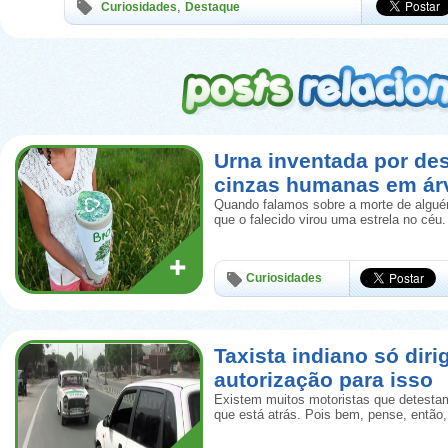
,
Curiosidades
Destaque
Urna inventada por de
cinzas humanas em ár
Quando falamos sobre a morte de algué
que o falecido virou uma estrela no céu.
Curiosidades
Taxista indiano só diri
autorização para isso
Existem muitos motoristas que detestam
que está atrás. Pois bem, pense, então