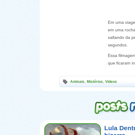
Em uma viagem
em uma rocha 
saltando da p
segundos.
Essa filmagem
que ficaram i
,
,
Animais
Mistérios
Videos
Lula Dent