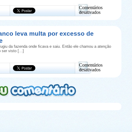
brinquedo
Comentários
desativados
em
Zeus:
A
coruja
anco leva multa por excesso de
cega
e
que
parece
fugiu da fazenda onde ficava e saiu. Então ele chamou a atenção
ter
 ser visto […]
estrelas
nos
olhos
Comentários
desativados
em
Cavalo
branco
leva
multa
por
excesso
de
velocidade