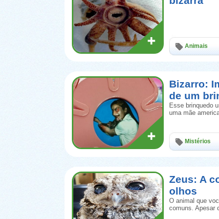
bizarra
Animais
Bizarro: 
de um br
Esse brinquedo u
uma mãe america
Mistérios
Zeus: A c
olhos
O animal que voc
comuns. Apesar d