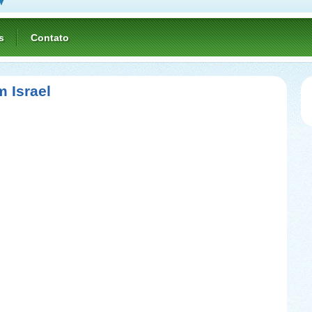
s
Contato
m Israel