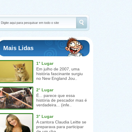
Mais Lidas
1° Lugar
Em julho de 2007, uma
história fascinante surgiu
no New England Jou..
2° Lugar
É... parece que essa
história de pescador mas é
verdadeira... (infe..
3° Lugar
A cantora Claudia Leitte se
preparava para participar
de um cha..