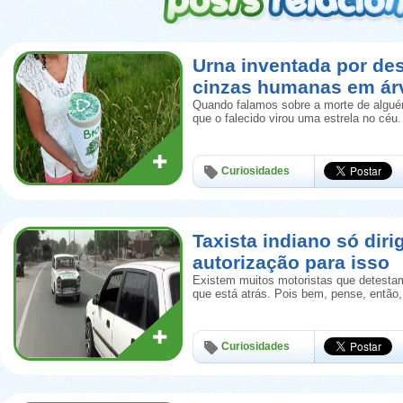
Urna inventada por de
cinzas humanas em ár
Quando falamos sobre a morte de algué
que o falecido virou uma estrela no céu.
Curiosidades
Taxista indiano só diri
autorização para isso
Existem muitos motoristas que detestam
que está atrás. Pois bem, pense, então
Curiosidades