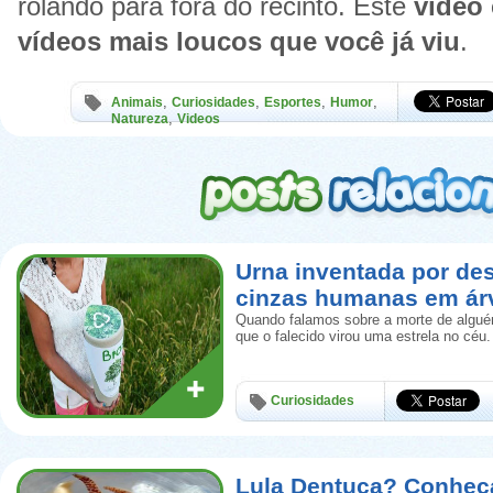
rolando para fora do recinto. Este
vídeo
vídeos mais loucos que você já viu
.
,
,
,
,
Animais
Curiosidades
Esportes
Humor
,
Natureza
Videos
Urna inventada por de
cinzas humanas em ár
Quando falamos sobre a morte de algué
que o falecido virou uma estrela no céu.
Curiosidades
Lula Dentuça? Conheça