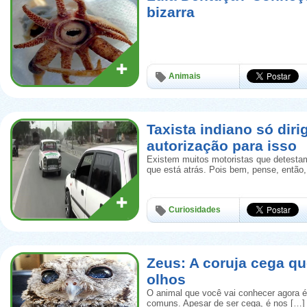
bizarra
Animais
Taxista indiano só diri
autorização para isso
Existem muitos motoristas que detestam
que está atrás. Pois bem, pense, então
Curiosidades
Zeus: A coruja cega qu
olhos
O animal que você vai conhecer agora é
comuns. Apesar de ser cega, é nos […]