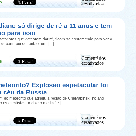
s
desativados
em
Urna
inventada
por
diano só dirige de ré a 11 anos e tem
designer
ão para isso
“transforma”
cinzas
otoristas que detestam dar ré, ficam se contorcendo para ver o
humanas
Pois bem, pense, então, em […]
em
árvore
Comentários
s
desativados
em
Taxista
indiano
só
eteorito? Explosão espetacular foi
dirige
o céu da Russia
de
ré
 do meteorito que atingiu a região de Chelyabinsk, no ano
a
 os cientistas, o objeto media 17 […]
11
anos
e
Comentários
tem
desativados
autorização
em
para
Será
isso