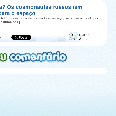
um
meteorito?
ia? Os cosmonautas russos iam
Explosão
para o espaço
espetacular
foi
ntido um cosmonauta ir armado ao espaço, você não acha? E por
filmada
costume dos […]
no
céu
da
Comentários
s
Russia
desativados
em
Você
sabia?
Os
cosmonautas
russos
iam
armados
para
o
espaço