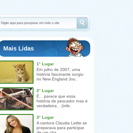
Mais Lidas
1° Lugar
Em julho de 2007, uma
história fascinante surgiu
no New England Jou..
2° Lugar
É... parece que essa
história de pescador mas é
verdadeira... (infe..
3° Lugar
A cantora Claudia Leitte se
preparava para participar
de um cha..