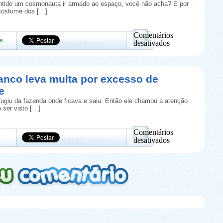
ré
ntido um cosmonauta ir armado ao espaço, você não acha? E por
a
costume dos […]
11
anos
e
Comentários
s
tem
desativados
autorização
em
para
Você
isso
sabia?
Os
anco leva multa por excesso de
cosmonautas
e
russos
iam
fugiu da fazenda onde ficava e saiu. Então ele chamou a atenção
armados
 ser visto […]
para
o
espaço
Comentários
desativados
em
Cavalo
branco
leva
multa
por
excesso
de
velocidade