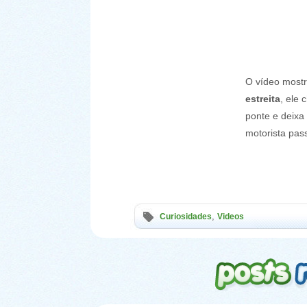
O vídeo most
estreita
, ele 
ponte e deixa
motorista pas
,
Curiosidades
Videos