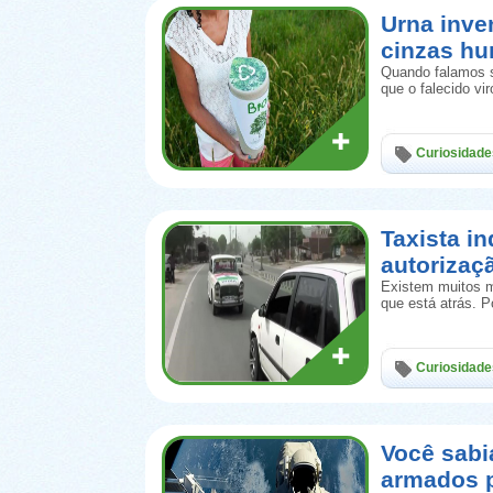
Urna inve
cinzas h
Quando falamos s
que o falecido vi
Curiosidade
Taxista in
autorizaç
Existem muitos m
que está atrás. 
Curiosidade
Você sab
armados 