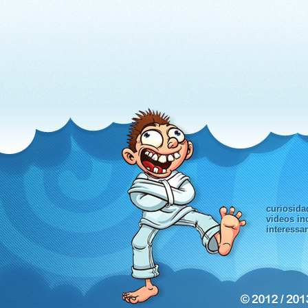
curiosida
videos in
interessa