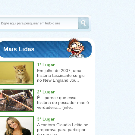
Mais Lidas
1° Lugar
Em julho de 2007, uma
história fascinante surgiu
no New England Jou..
2° Lugar
É... parece que essa
história de pescador mas é
verdadeira... (infe..
3° Lugar
A cantora Claudia Leitte se
preparava para participar
de um cha..