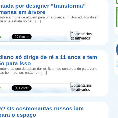
ntada por designer “transforma”
umanas em árvore
obre a morte de alguém para uma criança, muitos adultos dizem
rou uma estrela no céu. […]
Comentários
s
desativados
em
Urna
inventada
por
diano só dirige de ré a 11 anos e tem
designer
ão para isso
2
“transforma”
cinzas
otoristas que detestam dar ré, ficam se contorcendo para ver o
humanas
Pois bem, pense, então, em […]
em
árvore
Comentários
s
desativados
em
Taxista
indiano
só
ia? Os cosmonautas russos iam
dirige
para o espaço
de