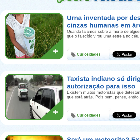
Urna inventada por de
cinzas humanas em ár
Quando falamos sobre a morte de algué
que o falecido virou uma estrela no céu.
Curiosidades
Taxista indiano só diri
autorização para isso
Existem muitos motoristas que detestam
que está atrás. Pois bem, pense, então
Curiosidades
Será um meteorito? Ex