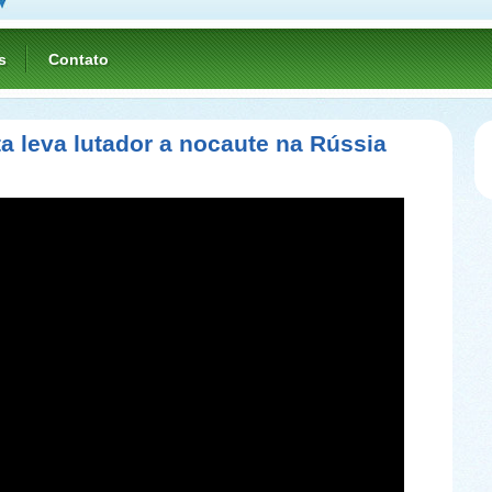
s
Contato
a leva lutador a nocaute na Rússia