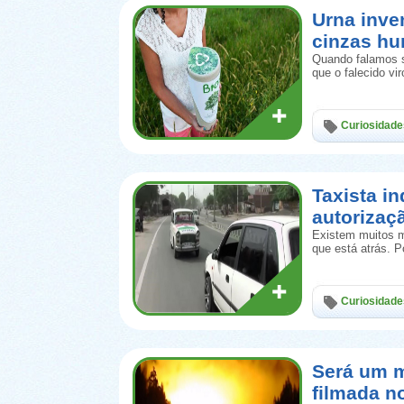
Urna inve
cinzas h
Quando falamos s
que o falecido vi
Curiosidade
Taxista in
autorizaç
Existem muitos m
que está atrás. 
Curiosidade
Será um m
filmada n