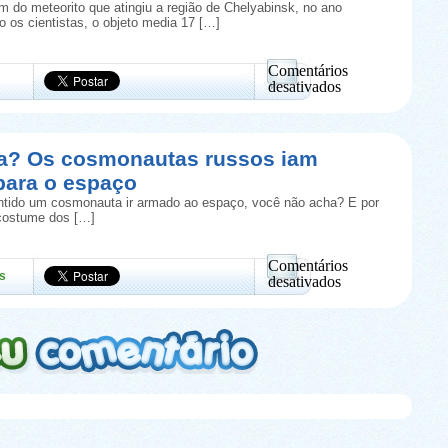
ré
 do meteorito que atingiu a região de Chelyabinsk, no ano
a
 os cientistas, o objeto media 17 […]
11
anos
e
Comentários
tem
desativados
autorização
em
para
Será
isso
um
meteorito?
ia? Os cosmonautas russos iam
Explosão
para o espaço
espetacular
foi
ntido um cosmonauta ir armado ao espaço, você não acha? E por
filmada
costume dos […]
no
céu
da
Comentários
s
Russia
desativados
em
Você
sabia?
Os
cosmonautas
russos
iam
armados
para
o