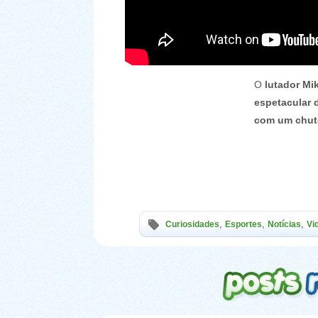
O
lutador Mik
espetacular 
com um chute
,
,
,
Curiosidades
Esportes
Notícias
Vi