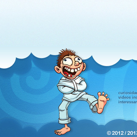
curiosida
videos in
interessa