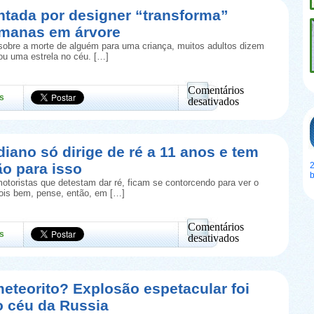
ntada por designer “transforma”
umanas em árvore
obre a morte de alguém para uma criança, muitos adultos dizem
rou uma estrela no céu. […]
Comentários
s
desativados
em
Urna
inventada
por
diano só dirige de ré a 11 anos e tem
designer
ão para isso
2
“transforma”
cinzas
otoristas que detestam dar ré, ficam se contorcendo para ver o
humanas
Pois bem, pense, então, em […]
em
árvore
Comentários
s
desativados
em
Taxista
indiano
só
eteorito? Explosão espetacular foi
dirige
o céu da Russia
de