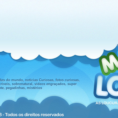
espaço
des do mundo, noticias Curiosas, fotos curiosas,
criveis, sobrenatural, videos engraçados, super
nte, pegadinhas, mistérios