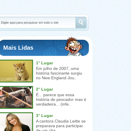
Mais Lidas
1° Lugar
Em julho de 2007, uma
história fascinante surgiu
no New England Jou..
2° Lugar
É... parece que essa
história de pescador mas é
verdadeira... (infe..
3° Lugar
A cantora Claudia Leitte se
preparava para participar
de um cha..