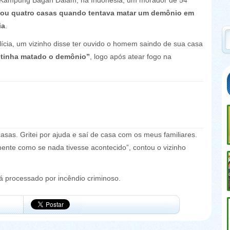
 Kampung Bagan Dalam, na Indonésia, um morador de 54
iou quatro casas quando tentava matar um demônio em
ia
.
ícia, um vizinho disse ter ouvido o homem saindo de sua casa
“tinha matado o demônio”
, logo após atear fogo na
sas. Gritei por ajuda e saí de casa com os meus familiares.
mente como se nada tivesse acontecido”, contou o vizinho
á processado por incêndio criminoso.