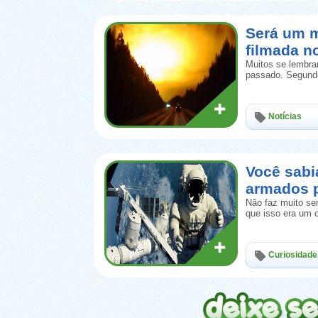
Será um m
filmada n
Muitos se lembram
passado. Segundo
Notícias
Você sab
armados 
Não faz muito se
que isso era um 
Curiosidade