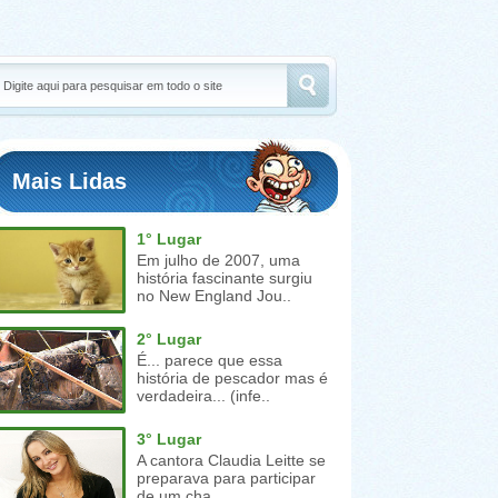
Mais Lidas
1° Lugar
Em julho de 2007, uma
história fascinante surgiu
no New England Jou..
2° Lugar
É... parece que essa
história de pescador mas é
verdadeira... (infe..
3° Lugar
A cantora Claudia Leitte se
preparava para participar
de um cha..