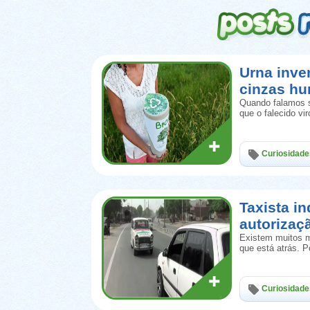
Urna inve
cinzas h
Quando falamos s
que o falecido vi
Curiosidade
Taxista in
autorizaç
Existem muitos m
que está atrás. 
Curiosidade