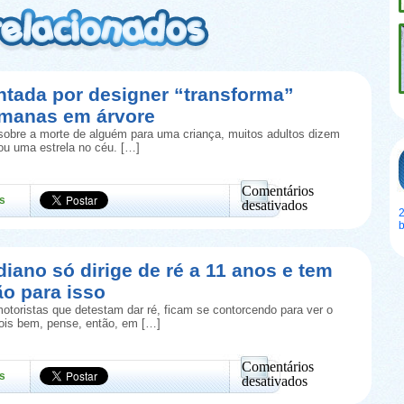
ntada por designer “transforma”
umanas em árvore
obre a morte de alguém para uma criança, muitos adultos dizem
rou uma estrela no céu. […]
Comentários
s
desativados
2
em
Urna
inventada
por
diano só dirige de ré a 11 anos e tem
designer
ão para isso
“transforma”
cinzas
otoristas que detestam dar ré, ficam se contorcendo para ver o
humanas
Pois bem, pense, então, em […]
em
árvore
Comentários
s
desativados
em