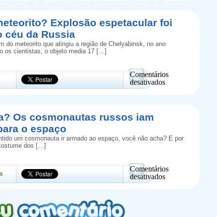
Taxista
indiano
só
eteorito? Explosão espetacular foi
dirige
o céu da Russia
de
ré
 do meteorito que atingiu a região de Chelyabinsk, no ano
a
 os cientistas, o objeto media 17 […]
11
anos
e
Comentários
tem
desativados
autorização
em
para
Será
isso
um
meteorito?
ia? Os cosmonautas russos iam
Explosão
para o espaço
espetacular
foi
ntido um cosmonauta ir armado ao espaço, você não acha? E por
filmada
costume dos […]
no
céu
da
Comentários
s
Russia
desativados
em
Você
sabia?
Os
cosmonautas