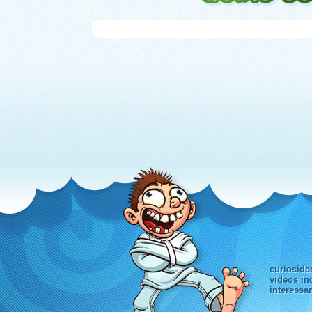
curiosida
videos in
interessa