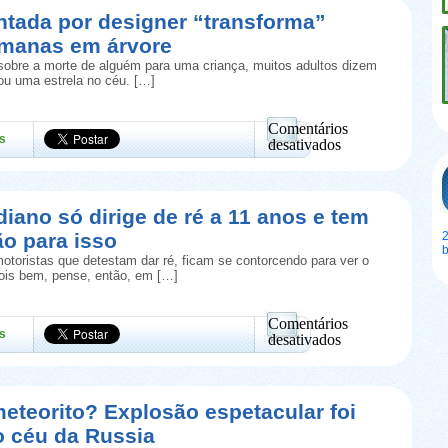
ntada por designer “transforma”
umanas em árvore
obre a morte de alguém para uma criança, muitos adultos dizem
rou uma estrela no céu. […]
Comentários
s
desativados
em
Urna
inventada
por
diano só dirige de ré a 11 anos e tem
designer
ão para isso
2
“transforma”
cinzas
otoristas que detestam dar ré, ficam se contorcendo para ver o
humanas
Pois bem, pense, então, em […]
em
árvore
Comentários
s
desativados
em
Taxista
indiano
só
eteorito? Explosão espetacular foi
dirige
o céu da Russia
de