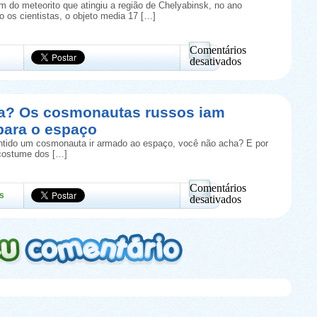
ré
 do meteorito que atingiu a região de Chelyabinsk, no ano
a
 os cientistas, o objeto media 17 […]
11
anos
e
Comentários
tem
desativados
autorização
em
para
Será
isso
um
meteorito?
ia? Os cosmonautas russos iam
Explosão
para o espaço
espetacular
foi
ntido um cosmonauta ir armado ao espaço, você não acha? E por
filmada
costume dos […]
no
céu
da
Comentários
s
Russia
desativados
em
Você
sabia?
Os
cosmonautas
russos
iam
armados
para
o