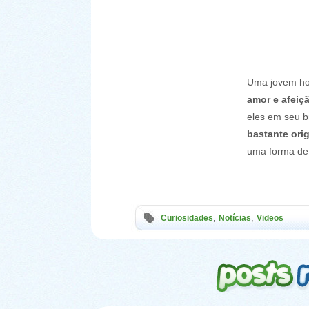
Uma jovem hol
amor e afeiç
eles em seu b
bastante orig
uma forma d
,
,
Curiosidades
Notícias
Videos