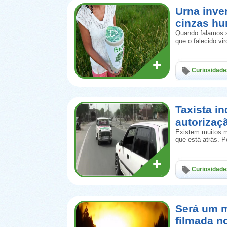
Urna inve
cinzas h
Quando falamos s
que o falecido vi
Curiosidade
Taxista in
autorizaç
Existem muitos m
que está atrás. 
Curiosidade
Será um m
filmada n