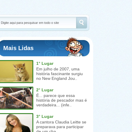
Mais Lidas
1° Lugar
Em julho de 2007, uma
história fascinante surgiu
no New England Jou..
2° Lugar
É... parece que essa
história de pescador mas é
verdadeira... (infe..
3° Lugar
A cantora Claudia Leitte se
preparava para participar
de um cha..