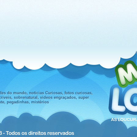
espaço
des do mundo, noticias Curiosas, fotos curiosas,
criveis, sobrenatural, videos engraçados, super
nte, pegadinhas, mistérios