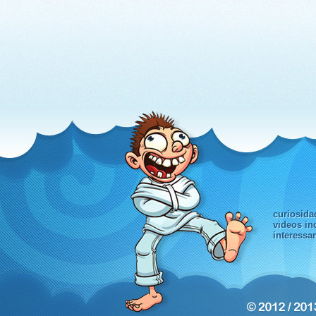
curiosida
videos in
interessa