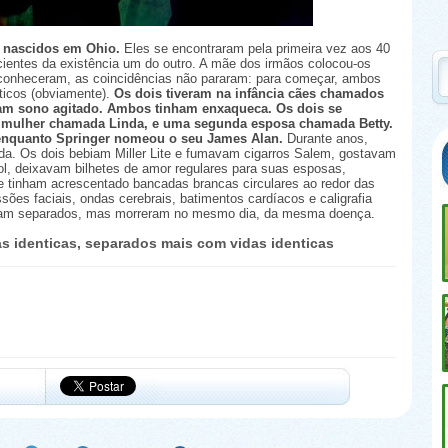
 nascidos em Ohio.
Eles se encontraram pela primeira vez aos 40
ientes da existência um do outro. A mãe dos irmãos colocou-os
 conheceram, as coincidências não pararam: para começar, ambos
icos (obviamente).
Os dois tiveram na infância cães chamados
ham sono agitado. Ambos tinham enxaqueca. Os dois se
 mulher chamada Linda, e uma segunda esposa chamada Betty.
 enquanto Springer nomeou o seu James Alan.
Durante anos,
ida. Os dois bebiam Miller Lite e fumavam cigarros Salem, gostavam
ol, deixavam bilhetes de amor regulares para suas esposas,
e tinham acrescentado bancadas brancas circulares ao redor das
sões faciais, ondas cerebrais, batimentos cardíacos e caligrafia
eram separados, mas morreram no mesmo dia, da mesma doença.
s identicas, separados mais com vidas identicas