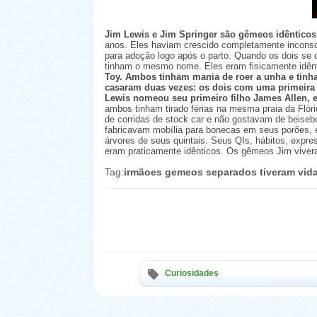
Jim Lewis e Jim Springer são gêmeos idênticos
anos. Eles haviam crescido completamente inconsc
para adoção logo após o parto. Quando os dois se
tinham o mesmo nome. Eles eram fisicamente idênt
Toy. Ambos tinham mania de roer a unha e tin
casaram duas vezes: os dois com uma primeira
Lewis nomeou seu primeiro filho James Allen,
ambos tinham tirado férias na mesma praia da Flór
de corridas de stock car e não gostavam de beiseb
fabricavam mobília para bonecas em seus porões, 
árvores de seus quintais. Seus QIs, hábitos, expres
eram praticamente idênticos. Os gêmeos Jim viv
Tag:
irmãoes gemeos separados tiveram vida
Curiosidades