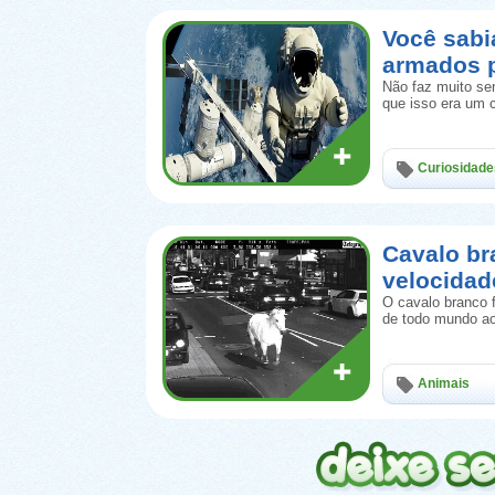
Você sab
armados 
Não faz muito se
que isso era um 
Curiosidade
Cavalo br
velocidad
O cavalo branco 
de todo mundo ao
Animais