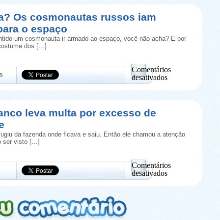
indiano
só
ia? Os cosmonautas russos iam
dirige
para o espaço
de
ré
ntido um cosmonauta ir armado ao espaço, você não acha? E por
a
costume dos […]
11
anos
e
Comentários
s
tem
desativados
autorização
em
para
Você
isso
sabia?
Os
anco leva multa por excesso de
cosmonautas
e
russos
iam
fugiu da fazenda onde ficava e saiu. Então ele chamou a atenção
armados
 ser visto […]
para
o
espaço
Comentários
desativados
em
Cavalo
branco
leva
multa
por