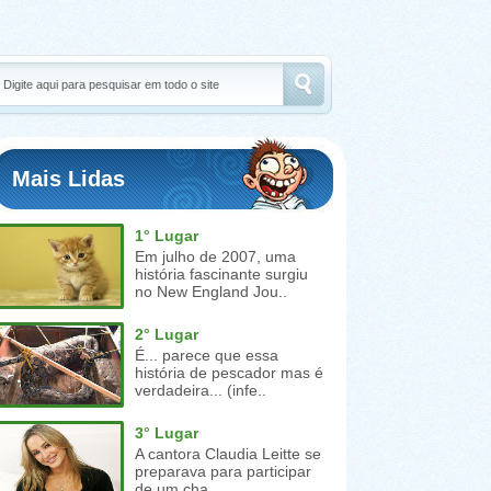
Mais Lidas
1° Lugar
Em julho de 2007, uma
história fascinante surgiu
no New England Jou..
2° Lugar
É... parece que essa
história de pescador mas é
verdadeira... (infe..
3° Lugar
A cantora Claudia Leitte se
preparava para participar
de um cha..