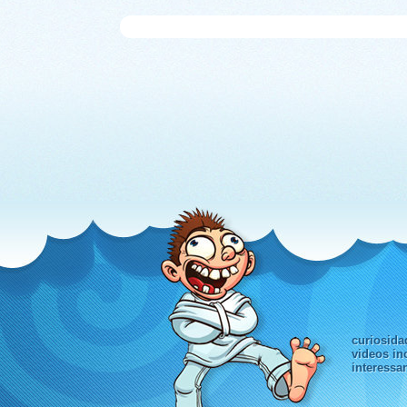
curiosida
videos in
interessa