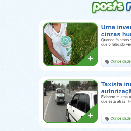
Urna inve
cinzas h
Quando falamos s
que o falecido vi
Curiosidade
Taxista in
autorizaç
Existem muitos m
que está atrás. 
Curiosidade