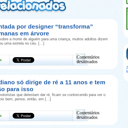
ntada por designer “transforma”
umanas em árvore
obre a morte de alguém para uma criança, muitos adultos dizem
rou uma estrela no céu. […]
Comentários
s
desativados
em
2
Urna
inventada
por
diano só dirige de ré a 11 anos e tem
designer
ão para isso
“transforma”
cinzas
otoristas que detestam dar ré, ficam se contorcendo para ver o
humanas
Pois bem, pense, então, em […]
em
árvore
Comentários
s
desativados
em
Taxista