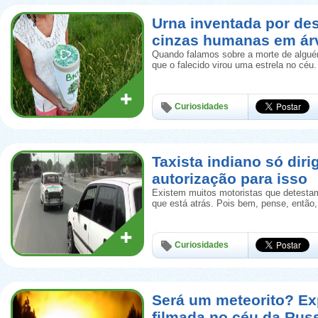
Urna inventada por de
cinzas humanas em ár
Quando falamos sobre a morte de algué
que o falecido virou uma estrela no céu.
Curiosidades
Taxista indiano só diri
autorização para isso
Existem muitos motoristas que detestam
que está atrás. Pois bem, pense, então
Curiosidades
Será um meteorito? Ex
filmada no céu da Rus