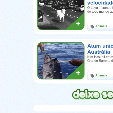
velocidad
O cavalo branco 
de todo mundo ao
Animais
Atum unic
Austrália
Kim Haskell esta
Grande Barreira 
Animais