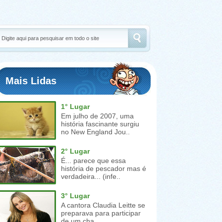
Mais Lidas
1° Lugar
Em julho de 2007, uma
história fascinante surgiu
no New England Jou..
2° Lugar
É... parece que essa
história de pescador mas é
verdadeira... (infe..
3° Lugar
A cantora Claudia Leitte se
preparava para participar
de um cha..