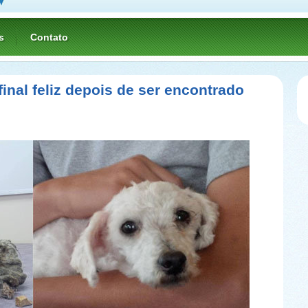
s
Contato
inal feliz depois de ser encontrado