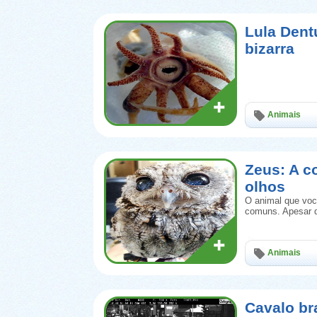
Lula Dent
bizarra
Animais
Zeus: A c
olhos
O animal que voc
comuns. Apesar d
Animais
Cavalo br