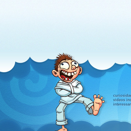
curiosida
videos in
interessa