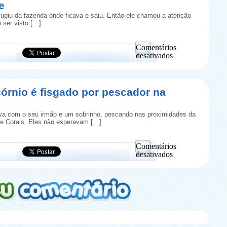
e
que
parece
fugiu da fazenda onde ficava e saiu. Então ele chamou a atenção
ter
 ser visto […]
estrelas
nos
olhos
Comentários
desativados
em
Cavalo
branco
leva
órnio é fisgado por pescador na
multa
por
excesso
va com o seu irmão e um sobrinho, pescando nas proximidades da
de
de Corais. Eles não esperavam […]
velocidade
Comentários
desativados
em
Atum
unicórnio
é
fisgado
por
pescador
na
Austrália