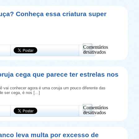
uça? Conheça essa criatura super
Comentários
desativados
em
Lula
Dentuça?
Conheça
oruja cega que parece ter estrelas nos
essa
criatura
super
ê vai conhecer agora é uma coruja um pouco diferente das
bizarra
e ser cega, é nos […]
Comentários
desativados
em
Zeus:
A
coruja
anco leva multa por excesso de
cega