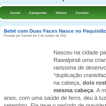
Inicial
Categorias
Videos
Contato
Bebê com Duas Faces Nasce no Paquistã
Postado por Samuel em 5 de outubro de 2011
Nasceu na cidade pa
Rawalpindi uma cri
rarissima de desenv
“duplicação craniofac
na cabeça,
dois ros
mesma cabeça
. A 
anos, com uma saúde de ferro, deu à lu
setembro. Ela teve o período de gravide