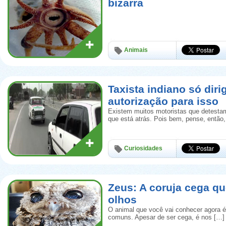
bizarra
Animais
Taxista indiano só diri
autorização para isso
Existem muitos motoristas que detestam
que está atrás. Pois bem, pense, então
Curiosidades
Zeus: A coruja cega qu
olhos
O animal que você vai conhecer agora é
comuns. Apesar de ser cega, é nos […]