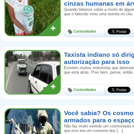
cinzas humanas em ár
Quando falamos sobre a morte de algué
que o falecido virou uma estrela no céu.
Curiosidades
Taxista indiano só diri
autorização para isso
Existem muitos motoristas que detestam
que está atrás. Pois bem, pense, então
Curiosidades
Você sabia? Os cosmo
armados para o espaç
Não faz muito sentido um cosmonauta i
que isso era um costume dos […]