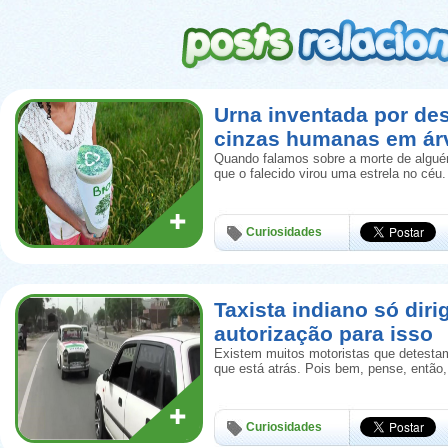
Urna inventada por de
cinzas humanas em ár
Quando falamos sobre a morte de algué
que o falecido virou uma estrela no céu.
Curiosidades
Taxista indiano só diri
autorização para isso
Existem muitos motoristas que detestam
que está atrás. Pois bem, pense, então
Curiosidades