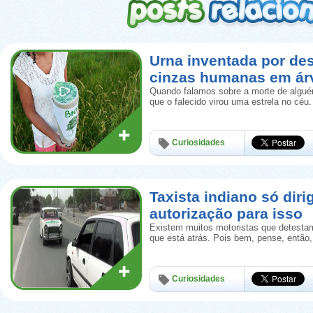
Urna inventada por de
cinzas humanas em ár
Quando falamos sobre a morte de algué
que o falecido virou uma estrela no céu.
Curiosidades
Taxista indiano só diri
autorização para isso
Existem muitos motoristas que detestam
que está atrás. Pois bem, pense, então
Curiosidades