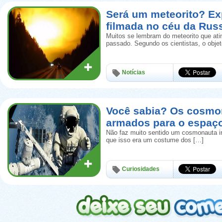
Será um meteorito? Ex
filmada no céu da Rus
Muitos se lembram do meteorito que ati
passado. Segundo os cientistas, o obje
Notícias
Você sabia? Os cosmo
armados para o espaç
Não faz muito sentido um cosmonauta i
que isso era um costume dos […]
Curiosidades