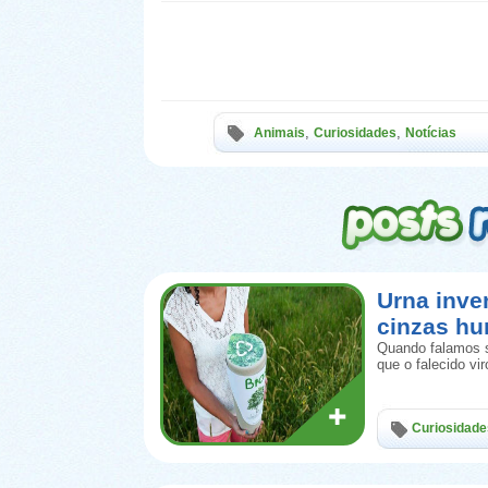
,
,
Animais
Curiosidades
Notícias
Urna inve
cinzas h
Quando falamos s
que o falecido vi
Curiosidade