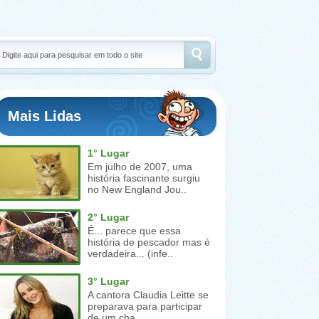
Mais Lidas
1° Lugar
Em julho de 2007, uma
história fascinante surgiu
no New England Jou..
2° Lugar
É... parece que essa
história de pescador mas é
verdadeira... (infe..
3° Lugar
A cantora Claudia Leitte se
preparava para participar
de um cha..