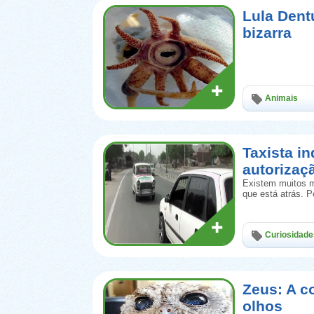
Lula Dent
bizarra
Animais
Taxista in
autorizaç
Existem muitos m
que está atrás. 
Curiosidade
Zeus: A c
olhos