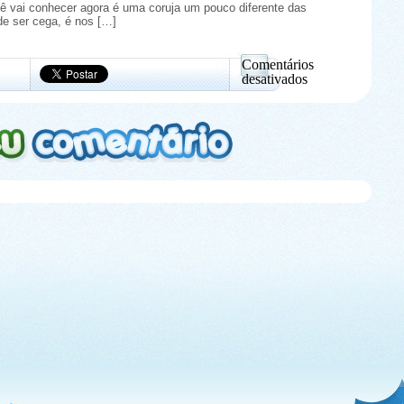
ré
ê vai conhecer agora é uma coruja um pouco diferente das
a
e ser cega, é nos […]
11
anos
e
Comentários
tem
desativados
autorização
em
para
Zeus:
isso
A
coruja
cega
que
parece
ter
estrelas
nos
olhos