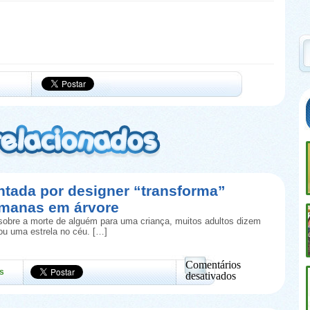
ntada por designer “transforma”
umanas em árvore
obre a morte de alguém para uma criança, muitos adultos dizem
rou uma estrela no céu. […]
Comentários
s
desativados
em
Urna
inventada