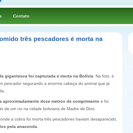
s
Contato
comido três pescadores é morta na
a gigantesca foi capturada e morta na Bolívia
. Na foto, é
um pescador segurando a enorme cabeça do animal que já
da.
a aproximadamente doze metros de comprimento
e foi
to de um rio na cidade boliviana de Madre de Dios.
l onde a cobra foi morta três pescadores haviam desaparecido,
dos pela anaconda
.