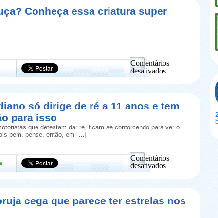
por
uça? Conheça essa criatura super
designer
“transforma”
cinzas
humanas
em
árvore
Comentários
desativados
em
Lula
Dentuça?
Conheça
diano só dirige de ré a 11 anos e tem
essa
2
ão para isso
criatura
super
otoristas que detestam dar ré, ficam se contorcendo para ver o
bizarra
Pois bem, pense, então, em […]
Comentários
s
desativados
em
Taxista
indiano
só
oruja cega que parece ter estrelas nos
dirige
de