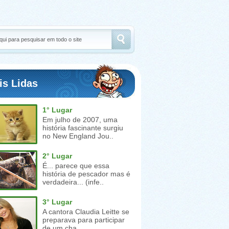
is Lidas
1° Lugar
Em julho de 2007, uma
história fascinante surgiu
no New England Jou..
2° Lugar
É... parece que essa
história de pescador mas é
verdadeira... (infe..
3° Lugar
A cantora Claudia Leitte se
preparava para participar
de um cha..