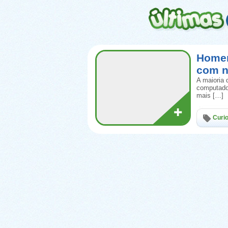
Homem
com n
A maioria
computador
mais […]
Curi