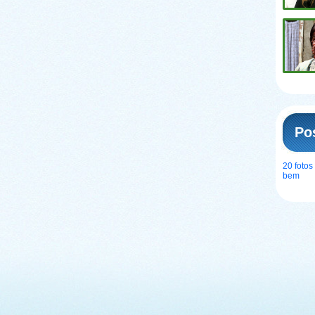
Po
20 foto
bem