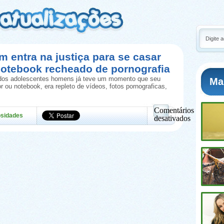
 entra na justiça para se casar
otebook recheado de pornografia
 dos adolescentes homens já teve um momento que seu
Ma
 ou notebook, era repleto de vídeos, fotos pornograficas,
Comentários
osidades
desativados
em
Homem
entra
na
justiça
para
se
casar
com
notebook
recheado
de
pornografia