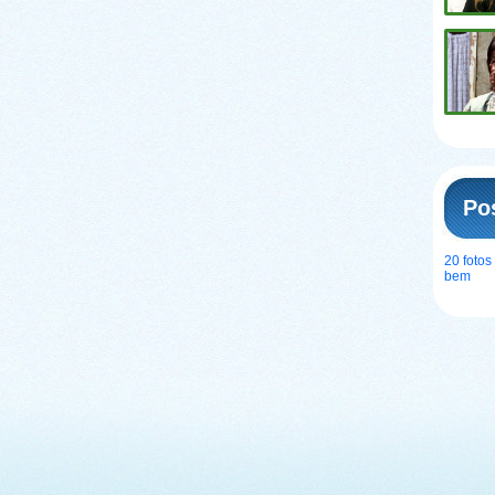
Po
20 foto
bem