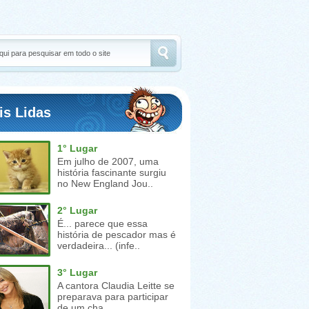
is Lidas
1° Lugar
Em julho de 2007, uma
história fascinante surgiu
no New England Jou..
2° Lugar
É... parece que essa
história de pescador mas é
verdadeira... (infe..
3° Lugar
A cantora Claudia Leitte se
preparava para participar
de um cha..