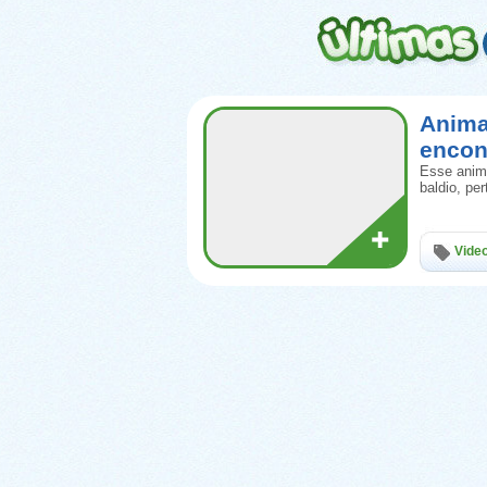
Anima
encon
Esse anima
baldio, pe
Vide