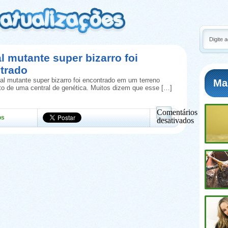
l mutante super bizarro foi
trado
l mutante super bizarro foi encontrado em um terreno
Ma
rto de uma central de genética. Muitos dizem que esse […]
Comentários
os
desativados
em
Animal
mutante
super
bizarro
foi
encontrado