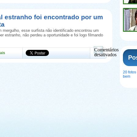
Animais
bizarros
l estranho foi encontrado por um
ta
 mergulho, esse surfista não identificado encontrou um
er estranho, não perdeu a oportunidade e foi logo filmando
]
Comentários
ais
desativados
Po
em
Animal
estranho
20 foto
foi
bem
encontrado
por
um
surfista