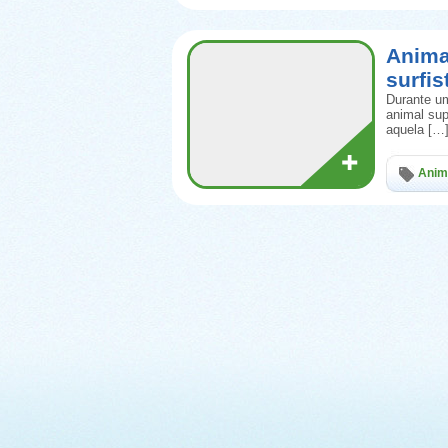
Anima
surfis
Durante um
animal sup
aquela […
Anim