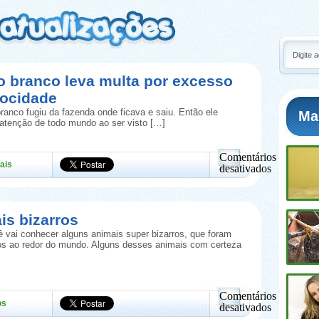
o branco leva multa por excesso
locidade
ranco fugiu da fazenda onde ficava e saiu. Então ele
Ma
atenção de todo mundo ao ser visto […]
Comentários
ais
desativados
em
Cavalo
branco
leva
is bizarros
multa
 vai conhecer alguns animais super bizarros, que foram
por
os ao redor do mundo. Alguns desses animais com certeza
excesso
de
velocidade
Comentários
os
desativados
em