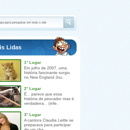
is Lidas
1° Lugar
Em julho de 2007, uma
história fascinante surgiu
no New England Jou..
2° Lugar
É... parece que essa
história de pescador mas é
verdadeira... (infe..
3° Lugar
A cantora Claudia Leitte se
preparava para participar
de um cha..