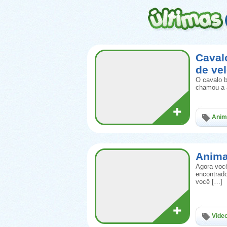
Caval
de ve
O cavalo b
chamou a 
Anim
Anima
Agora você
encontrad
você […]
Vide